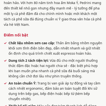
hoàn hảo. Với hơn 80 năm tinh hoa ấm Moka Ý, Pedrini mang
đến thiết kế nhỏ gọn nhưng đầy mạnh mẽ - lý tưởng để pha
một ly cà phê đậm đà cho chính mình hoặc mời khách một
tách cà phê sữa đá đúng chuẩn vị Ý giao thoa văn hóa cà phê
vỉa hè Việt Nam.
Điểm nổi bật
Chất liệu nhôm sơn cao cấp:
Thân ấm bằng nhôm nguyên
khối sơn tĩnh điện bền đẹp, dẫn nhiệt nhanh và giữ nhiệt
ổn định cho quá trình chiết xuất espresso hoàn hảo.
Dung tích 2 tách tiện lợi:
Vừa đủ cho một người thưởng
thức đậm đặc hoặc hai người chia sẻ - đặc biệt phù hợp
khi bạn muốn pha nhanh cà phê sữa đá buổi sáng mà
không cần chờ đợi lâu như phin truyền thống.
An toàn chuẩn Ý:
Trang bị van giải áp tự động và tay cầm
cách nhiệt ergonomic, đảm bảo an toàn tuyệt đối khi sử
dụng trên bếp gas, bếp điện hoặc bếp từ (kèm bếp
chuyển nhiệt).
Thiết kế tối giản:
Màu sắc đen/xám thanh lịch dễ dàng