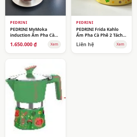
PEDRINI
PEDRINI
PEDRINI MyMoka
PEDRINI Frida Kahlo
induction Ấm Pha Cà
Ấm Pha Cà Phê 2 Tách -
Phê 6 Tách
Vàng
1.650.000 ₫
Liên hệ
Xem
Xem