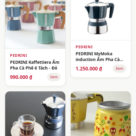
PEDRINI
PEDRINI MyMoka
PEDRINI
induction Ấm Pha Cà
PEDRINI Kaffettiera Ấm
Phê 3 Tách
Pha Cà Phê 6 Tách - Đỏ
1.250.000 ₫
Xem
990.000 ₫
Xem