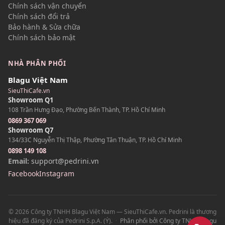
Chính sách vận chuyển
Chính sách đổi trả
Bảo hành & Sửa chữa
Chính sách bảo mật
NHÀ PHÂN PHỐI
Blagu Việt Nam
SieuThiCafe.vn
Showroom Q1
108 Trần Hưng Đạo, Phường Bến Thành, TP. Hồ Chí Minh
0869 367 069
Showroom Q7
134/33C Nguyễn Thị Thập, Phường Tân Thuận, TP. Hồ Chí Minh
0898 149 108
Email:
support@pedrini.vn
Facebook
Instagram
© 2026 Công ty TNHH Blagu Việt Nam — SieuThiCafe.vn. Pedrini là thương
Z
hiệu đã đăng ký của Pedrini S.p.A. (Ý).
·
Phân phối bởi Công ty TNHH Blagu