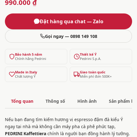
990.000 ₫
Đặt hàng qua chat — Zalo
Gọi ngay — 0898 149 108
Bảo hành 5 năm
Thiết kế Ý
Chính hãng Pedrini
Pedrini S.p.A.
Made in Italy
Giao toàn quốc
Chất lượng Ý
Miễn phí đơn 500K+
Tổng quan
Thông số
Hình ảnh
Sản phẩm liê
Nếu bạn đang tìm kiếm hương vị espresso đậm đà kiểu Ý
ngay tại nhà mà không cần máy pha cà phê phức tạp,
PEDRINI Kaffettiera
chính là người bạn đồng hành lý tưởng.