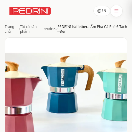
EN
Trang
Tất cả sản
PEDRINI Kaffettiera Ấm Pha Cà Phê 6 Tách
/
/
Pedrini
/
chủ
phẩm
- Đen