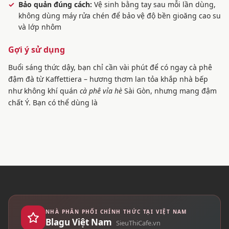
Bảo quản đúng cách:
Vệ sinh bằng tay sau mỗi lần dùng,
không dùng máy rửa chén để bảo vệ độ bền gioăng cao su
và lớp nhôm
Gợi ý sử dụng
Buổi sáng thức dậy, bạn chỉ cần vài phút để có ngay cà phê
đậm đà từ Kaffettiera – hương thơm lan tỏa khắp nhà bếp
như không khí quán
cà phê vỉa hè
Sài Gòn, nhưng mang đậm
chất Ý. Bạn có thể dùng là
NHÀ PHÂN PHỐI CHÍNH THỨC TẠI VIỆT NAM
Blagu Việt Nam
SieuThiCafe.vn